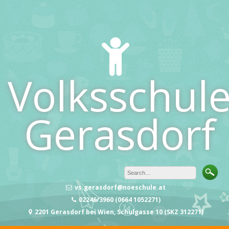
Skip to content
Volksschul
Gerasdorf
vs.gerasdorf@noeschule.at
02246/3960 (0664 1052271)
2201 Gerasdorf bei Wien, Schulgasse 10 (SKZ 312271)