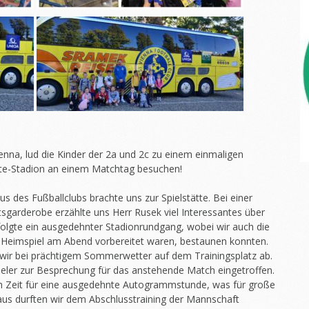
ienna, lud die Kinder der 2a und 2c zu einem einmaligen
rte-Stadion an einem Matchtag besuchen!
s des Fußballclubs brachte uns zur Spielstätte. Bei einer
garderobe erzählte uns Herr Rusek viel Interessantes über
 folgte ein ausgedehnter Stadionrundgang, wobei wir auch die
as Heimspiel am Abend vorbereitet waren, bestaunen konnten.
 wir bei prächtigem Sommerwetter auf dem Trainingsplatz ab.
eler zur Besprechung für das anstehende Match eingetroffen.
ch Zeit für eine ausgedehnte Autogrammstunde, was für große
aus durften wir dem Abschlusstraining der Mannschaft